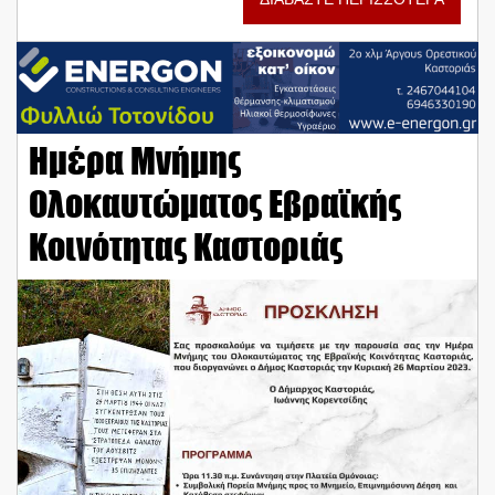
Ημέρα Μνήμης
Ολοκαυτώματος Εβραϊκής
Κοινότητας Καστοριάς