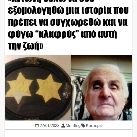
εξομολογηθώ μια ιστορία που
πρέπει να συγχωρεθώ και να
φύγω “αλαφρύς” από αυτή
την ζωή»
27/01/2022
Mr. Blog
Καστοριά