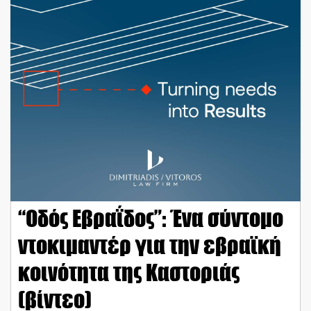
“Οδός Εβραΐδος”: Ένα σύντομο
ντοκιμαντέρ για την εβραϊκή
κοινότητα της Καστοριάς
(βίντεο)