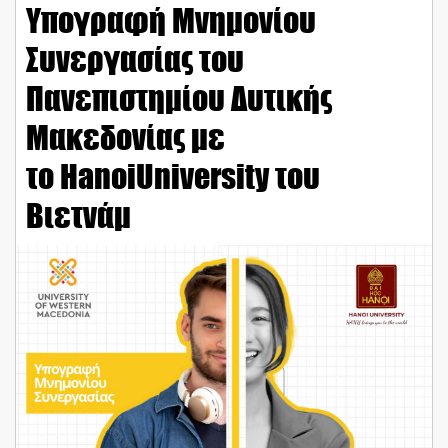
Υπογραφή Μνημονίου
Συνεργασίας του
Πανεπιστημίου Δυτικής
Μακεδονίας με
το HanoiUniversity του
Βιετνάμ