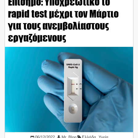
Επίσημο: Υποχρεωτικό το
rapid test μέχρι τον Μάρτιο
για τους ανεμβολίαστους
εργαζόμενους
06/12/2022
Mr. Blog
Ελλάδα
,
Υγεία