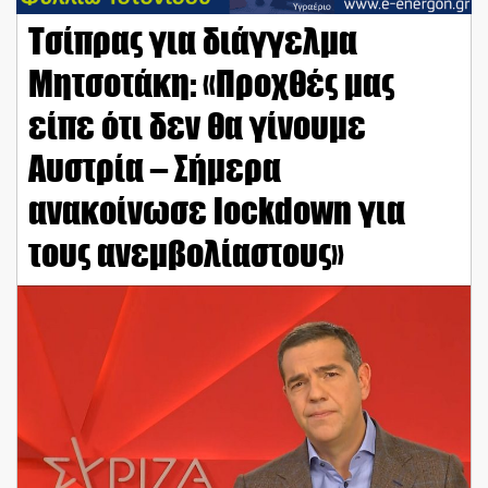
Τσίπρας για διάγγελμα
Μητσοτάκη: «Προχθές μας
είπε ότι δεν θα γίνουμε
Αυστρία – Σήμερα
ανακοίνωσε lockdown για
τους ανεμβολίαστους»