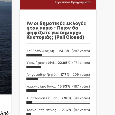
Αν οι δημοτικές εκλογές
ήταν αύριο - Ποιον θα
ψηφίζατε για δήμαρχο
Καστοριάς; (Poll Closed)
Σαββόπουλος Δημήτρης
24.3%
(287 votes)
Υποψήφιος «ΦΙΛΙΚΗ ΕΤΑΙΡΕΙΑ»
22.95%
(271 votes)
Γρηγοριάδης Γρηγόρης
17.7%
(209 votes)
Κορεντσίδης Γιάννης
15.83%
(187 votes)
Αναστασίου Θωμάς
7.96%
(94 votes)
Τσανούσας Ντίνος
7.37%
(87 votes)
 Από