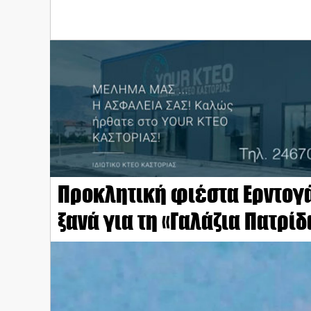
Προκλητική φιέστα Ερντογά
ξανά για τη «Γαλάζια Πατρίδ