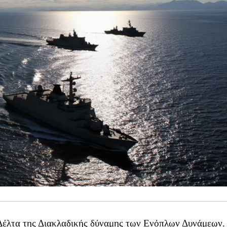
 Δέλτα της Διακλαδικής δύναμης των Ενόπλων Δυνάμεων.