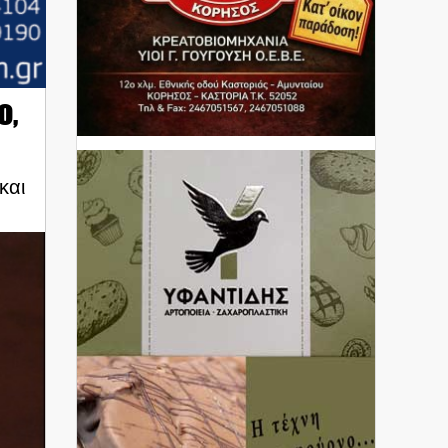
ο,
και