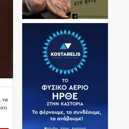
, να
ότι