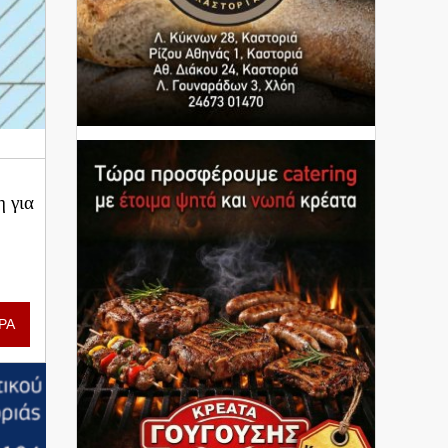
 για
ΡΑ