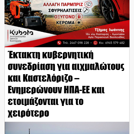
Έκτακτη κυβερνητική
συνεδρίαση για αιχμαλώτους
και Καστελόριζο –
Ενημερώνουν ΗΠΑ-ΕΕ και
ετοιμάζονται για το
χειρότερο