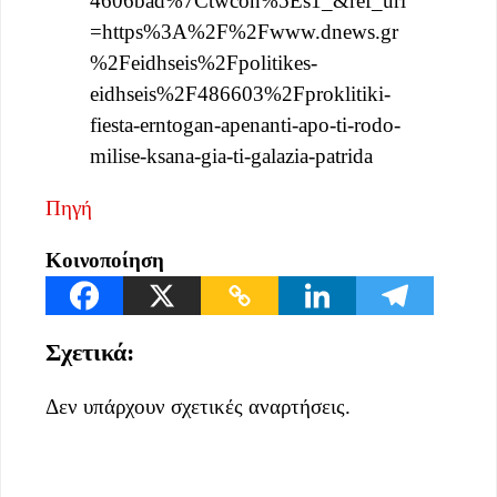
4606bad%7Ctwcon%5Es1_&ref_url
=https%3A%2F%2Fwww.dnews.gr
%2Feidhseis%2Fpolitikes-
eidhseis%2F486603%2Fproklitiki-
fiesta-erntogan-apenanti-apo-ti-rodo-
milise-ksana-gia-ti-galazia-patrida
Πηγή
Κοινοποίηση
Σχετικά:
Δεν υπάρχουν σχετικές αναρτήσεις.