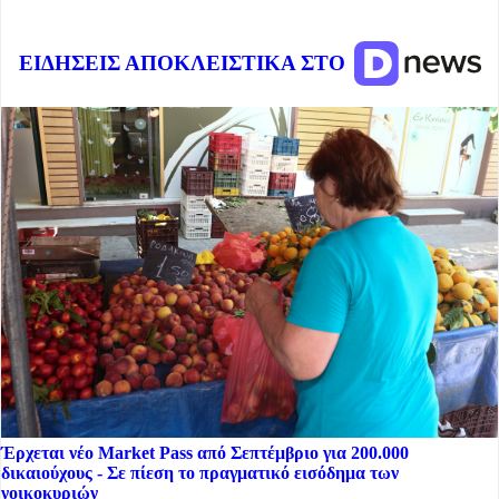
ΕΙΔΗΣΕΙΣ ΑΠΟΚΛΕΙΣΤΙΚΑ ΣΤΟ
Έρχεται νέο Market Pass από Σεπτέμβριο για 200.000
δικαιούχους - Σε πίεση το πραγματικό εισόδημα των
νοικοκυριών