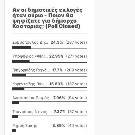
Αν οι δημοτικές εκλογές
ήταν αύριο - Ποιον θα
ψηφίζατε για δήμαρχο
Καστοριάς; (Poll Closed)
Σαββόπουλος Δημήτρης
24.3%
(287 votes)
Υποψήφιος «ΦΙΛΙΚΗ ΕΤΑΙΡΕΙΑ»
22.95%
(271 votes)
Γρηγοριάδης Γρηγόρης
17.7%
(209 votes)
Κορεντσίδης Γιάννης
15.83%
(187 votes)
Αναστασίου Θωμάς
7.96%
(94 votes)
Τσανούσας Ντίνος
7.37%
(87 votes)
Ρήμος Σάκης
3.89%
(46 votes)