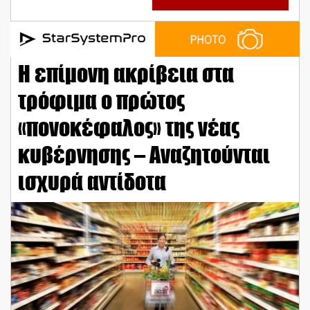
Η επίμονη ακρίβεια στα
τρόφιμα ο πρώτος
«πονοκέφαλος» της νέας
κυβέρνησης – Αναζητούνται
ισχυρά αντίδοτα