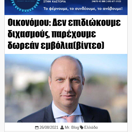
Οικονόμου: Δεν επιδιώκουμε
διχασμούς, παρέχουμε
δωρεάν εμβόλια(βίντεο)
26/08/2021
Mr. Blog
Ελλάδα