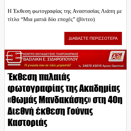
Η Έκθεση φωτογραφίας της Αναστασίας Λιάπη με
τίτλο “Μια ματιά δύο εποχές” (βίντεο)
ΔΙΑΒΑΣΤΕ ΠΕΡΙΣΣΟΤΕΡΑ
Έκθεση παλαιάς
φωτογραφίας της Ακαδημίας
«Θωμάς Μανδακάσης» στη 40η
Διεθνή έκθεση Γούνας
Καστοριάς