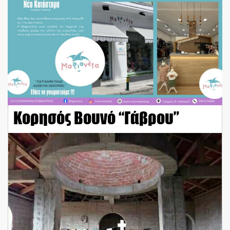
Κορησός Βουνό “Γάβρου”