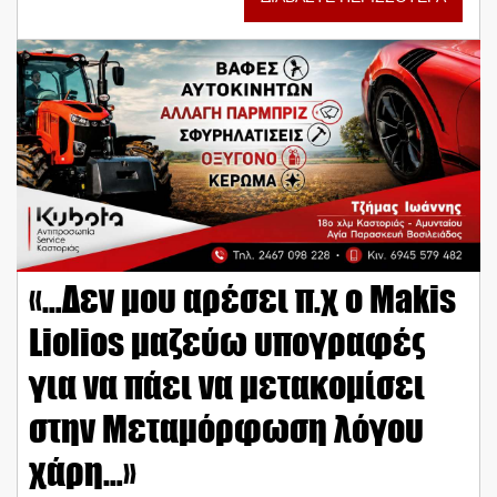
«…Δεν μου αρέσει π.χ ο Makis
Liolios μαζεύω υπογραφές
για να πάει να μετακομίσει
στην Μεταμόρφωση λόγου
χάρη…»