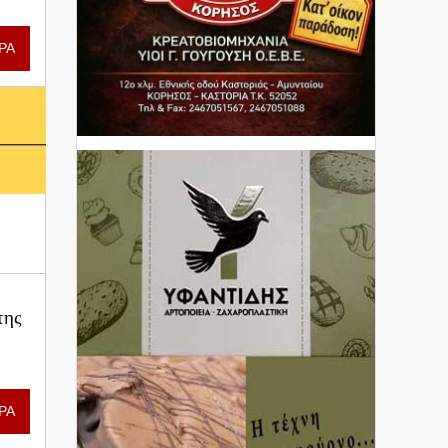
ΡΑ
της
ΡΑ