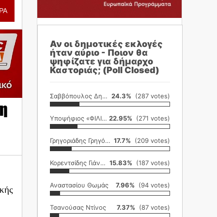
ΡΑ
Αν οι δημοτικές εκλογές
ήταν αύριο - Ποιον θα
ψηφίζατε για δήμαρχο
Καστοριάς; (Poll Closed)
Σαββόπουλος Δημήτρης
24.3%
(287 votes)
ση
Υποψήφιος «ΦΙΛΙΚΗ ΕΤΑΙΡΕΙΑ»
22.95%
(271 votes)
Γρηγοριάδης Γρηγόρης
17.7%
(209 votes)
Κορεντσίδης Γιάννης
15.83%
(187 votes)
Αναστασίου Θωμάς
7.96%
(94 votes)
ικής
Τσανούσας Ντίνος
7.37%
(87 votes)