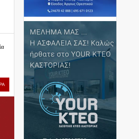
ία
ΡΑ