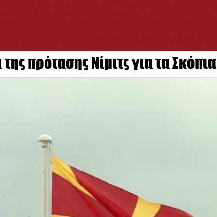
 της πρότασης Νίμιτς για τα Σκόπια