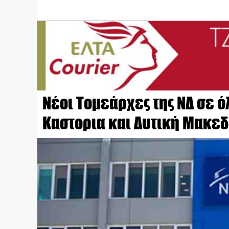
Νέοι Τομεάρχες της ΝΔ σε ό
Καστορια και Δυτική Μακεδ