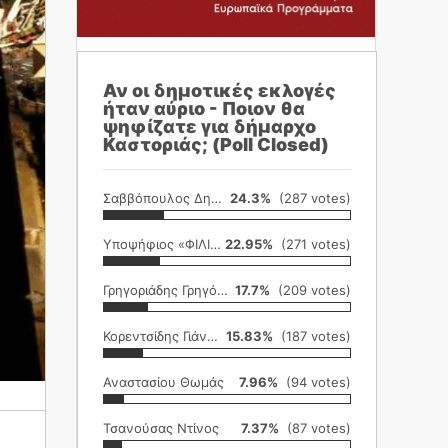
Αν οι δημοτικές εκλογές
ήταν αύριο - Ποιον θα
ψηφίζατε για δήμαρχο
Καστοριάς; (Poll Closed)
Σαββόπουλος Δημήτρης
24.3%
(287 votes)
Υποψήφιος «ΦΙΛΙΚΗ ΕΤΑΙΡΕΙΑ»
22.95%
(271 votes)
Γρηγοριάδης Γρηγόρης
17.7%
(209 votes)
Κορεντσίδης Γιάννης
15.83%
(187 votes)
Αναστασίου Θωμάς
7.96%
(94 votes)
Τσανούσας Ντίνος
7.37%
(87 votes)