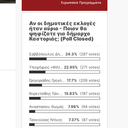
Αν οι δημοτικές εκλογές
ήταν αύριο - Ποιον θα
ψηφίζατε για δήμαρχο
Καστοριάς; (Poll Closed)
Σαββόπουλος Δημήτρης
24.3%
(287 votes)
Υποψήφιος «ΦΙΛΙΚΗ ΕΤΑΙΡΕΙΑ»
22.95%
(271 votes)
Γρηγοριάδης Γρηγόρης
17.7%
(209 votes)
Κορεντσίδης Γιάννης
15.83%
(187 votes)
Αναστασίου Θωμάς
7.96%
(94 votes)
Τσανούσας Ντίνος
7.37%
(87 votes)