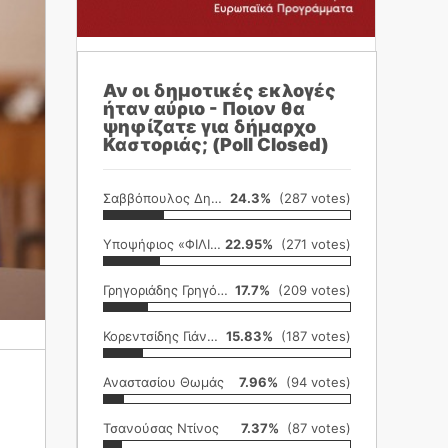
Αν οι δημοτικές εκλογές
ήταν αύριο - Ποιον θα
ψηφίζατε για δήμαρχο
Καστοριάς; (Poll Closed)
Σαββόπουλος Δημήτρης
24.3%
(287 votes)
Υποψήφιος «ΦΙΛΙΚΗ ΕΤΑΙΡΕΙΑ»
22.95%
(271 votes)
Γρηγοριάδης Γρηγόρης
17.7%
(209 votes)
Κορεντσίδης Γιάννης
15.83%
(187 votes)
Αναστασίου Θωμάς
7.96%
(94 votes)
Τσανούσας Ντίνος
7.37%
(87 votes)