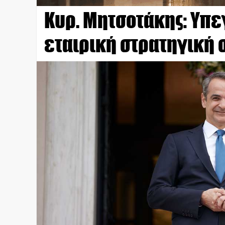
Κυρ. Μητσοτάκης: Υπε
εταιρική στρατηγική 