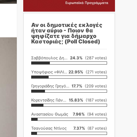
Αν οι δημοτικές εκλογές
ήταν αύριο - Ποιον θα
ψηφίζατε για δήμαρχο
Καστοριάς; (Poll Closed)
Σαββόπουλος Δημήτρης
24.3%
(287 votes)
Υποψήφιος «ΦΙΛΙΚΗ ΕΤΑΙΡΕΙΑ»
22.95%
(271 votes)
Γρηγοριάδης Γρηγόρης
17.7%
(209 votes)
Κορεντσίδης Γιάννης
15.83%
(187 votes)
Αναστασίου Θωμάς
7.96%
(94 votes)
Τσανούσας Ντίνος
7.37%
(87 votes)