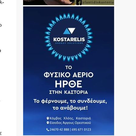
λ-
ρ
υ
ς
ε