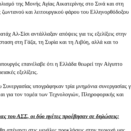
ολισμό της Μονής Αγίας Αικατερίνης στο Σινά και στη
ς ζωντανού και λειτουργικού φάρου του Ελληνορθόδοξου
άχ Αλ-Σίσι αντάλλαξαν απόψεις για τις εξελίξεις στην
ταση στη Γάζα, τη Συρία και τη Λιβύη, αλλά και το
υπουργός επανέλαβε ότι η Ελλάδα θεωρεί την Αίγυπτο
ειακές εξελίξεις.
 Συνεργασίας υπογράφηκαν τρία μνημόνια συνεργασίας γ
και για τον τομέα των Τεχνολογιών, Πληροφορικής και
ας του ΑΣΣ, οι δύο ηγέτες προέβησαν σε δηλώσεις:
θη απέναντι στις μεγάλες προκλήσεις στην περιοχή μας.