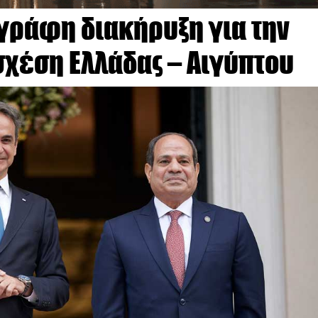
γράφη διακήρυξη για την
σχέση Ελλάδας – Αιγύπτου