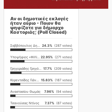
Αν οι δημοτικές εκλογές
ήταν αύριο - Ποιον θα
ψηφίζατε για δήμαρχο
Καστοριάς; (Poll Closed)
Σαββόπουλος Δημήτρης
24.3%
(287 votes)
Υποψήφιος «ΦΙΛΙΚΗ ΕΤΑΙΡΕΙΑ»
22.95%
(271 votes)
Γρηγοριάδης Γρηγόρης
17.7%
(209 votes)
Κορεντσίδης Γιάννης
15.83%
(187 votes)
Αναστασίου Θωμάς
7.96%
(94 votes)
Τσανούσας Ντίνος
7.37%
(87 votes)