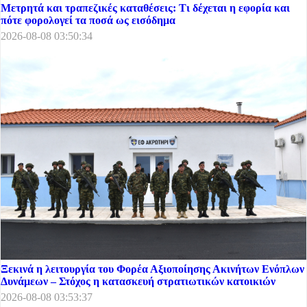
Μετρητά και τραπεζικές καταθέσεις: Τι δέχεται η εφορία και
πότε φορολογεί τα ποσά ως εισόδημα
2026-08-08 03:50:34
Ξεκινά η λειτουργία του Φορέα Αξιοποίησης Ακινήτων Ενόπλων
Δυνάμεων – Στόχος η κατασκευή στρατιωτικών κατοικιών
2026-08-08 03:53:37