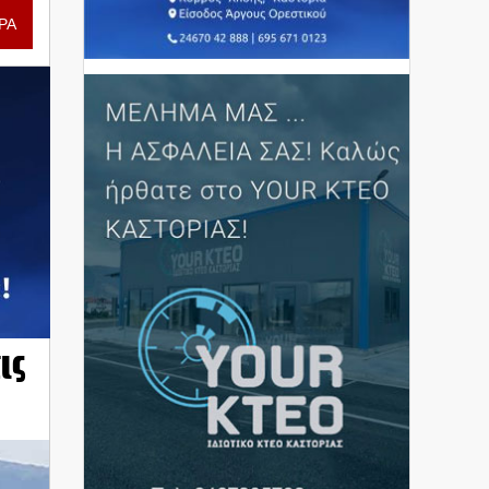
ΡΑ
ις