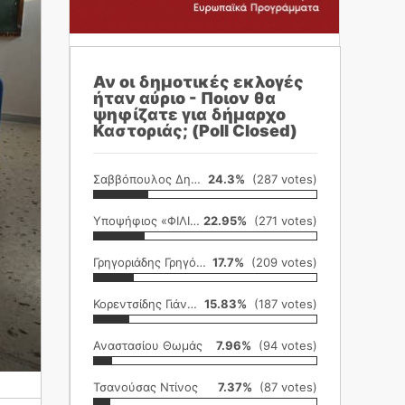
Αν οι δημοτικές εκλογές
ήταν αύριο - Ποιον θα
ψηφίζατε για δήμαρχο
Καστοριάς; (Poll Closed)
Σαββόπουλος Δημήτρης
24.3%
(287 votes)
Υποψήφιος «ΦΙΛΙΚΗ ΕΤΑΙΡΕΙΑ»
22.95%
(271 votes)
Γρηγοριάδης Γρηγόρης
17.7%
(209 votes)
Κορεντσίδης Γιάννης
15.83%
(187 votes)
Αναστασίου Θωμάς
7.96%
(94 votes)
Τσανούσας Ντίνος
7.37%
(87 votes)