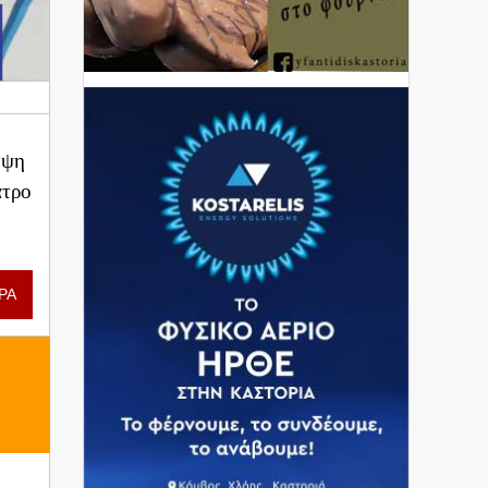
ηψη
ατρο
ΡΑ