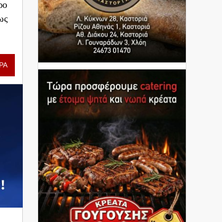
ρο
ως
ΡΑ