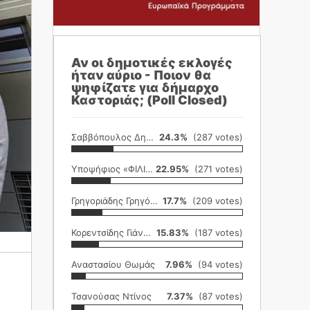
Αν οι δημοτικές εκλογές
ήταν αύριο - Ποιον θα
ψηφίζατε για δήμαρχο
Καστοριάς; (Poll Closed)
Σαββόπουλος Δημήτρης
24.3%
(287 votes)
Υποψήφιος «ΦΙΛΙΚΗ ΕΤΑΙΡΕΙΑ»
22.95%
(271 votes)
Γρηγοριάδης Γρηγόρης
17.7%
(209 votes)
Κορεντσίδης Γιάννης
15.83%
(187 votes)
Αναστασίου Θωμάς
7.96%
(94 votes)
Τσανούσας Ντίνος
7.37%
(87 votes)