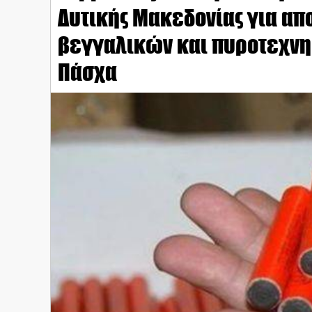
Δυτικής Μακεδονίας για απ
βεγγαλικών και πυροτεχνη
Πάσχα