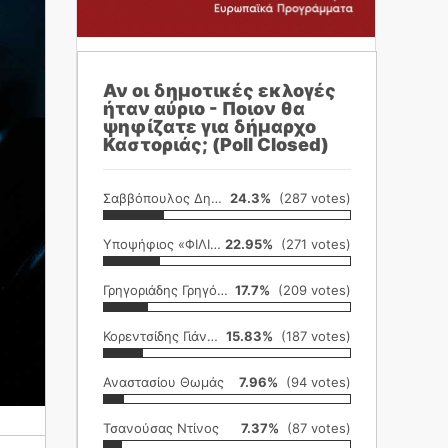
Αν οι δημοτικές εκλογές
ήταν αύριο - Ποιον θα
ψηφίζατε για δήμαρχο
Καστοριάς; (Poll Closed)
Σαββόπουλος Δημήτρης
24.3%
(287 votes)
Υποψήφιος «ΦΙΛΙΚΗ ΕΤΑΙΡΕΙΑ»
22.95%
(271 votes)
Γρηγοριάδης Γρηγόρης
17.7%
(209 votes)
Κορεντσίδης Γιάννης
15.83%
(187 votes)
Αναστασίου Θωμάς
7.96%
(94 votes)
Τσανούσας Ντίνος
7.37%
(87 votes)