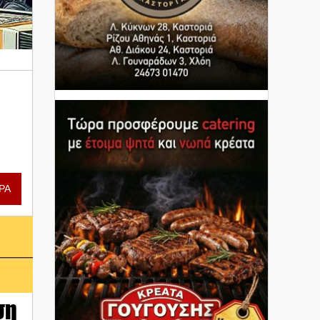
ΡΑ
ση