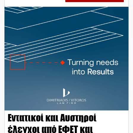
Εντατικοί και Αυστηροί
έλεγχοι από ΕΦΕΤ και