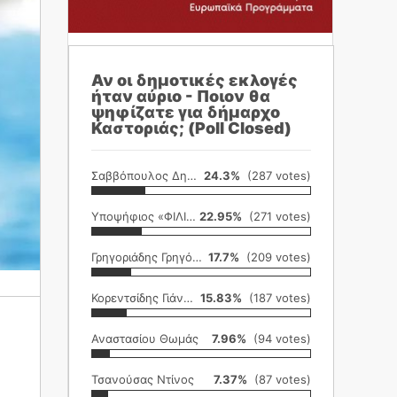
Αν οι δημοτικές εκλογές
ήταν αύριο - Ποιον θα
ψηφίζατε για δήμαρχο
Καστοριάς; (Poll Closed)
Σαββόπουλος Δημήτρης
24.3%
(287 votes)
Υποψήφιος «ΦΙΛΙΚΗ ΕΤΑΙΡΕΙΑ»
22.95%
(271 votes)
Γρηγοριάδης Γρηγόρης
17.7%
(209 votes)
Κορεντσίδης Γιάννης
15.83%
(187 votes)
Αναστασίου Θωμάς
7.96%
(94 votes)
Τσανούσας Ντίνος
7.37%
(87 votes)