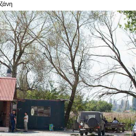
οζάνη