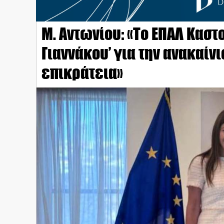
Μ. Αντωνίου: «Το ΕΠΑΛ Καστ
Γιαννάκου’ για την ανακαίν
επικράτεια»