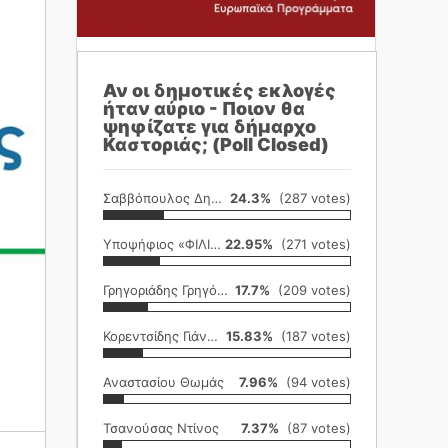
Αν οι δημοτικές εκλογές
ήταν αύριο - Ποιον θα
ψηφίζατε για δήμαρχο
Καστοριάς; (Poll Closed)
Σαββόπουλος Δημήτρης
24.3%
(287 votes)
Υποψήφιος «ΦΙΛΙΚΗ ΕΤΑΙΡΕΙΑ»
22.95%
(271 votes)
Γρηγοριάδης Γρηγόρης
17.7%
(209 votes)
Κορεντσίδης Γιάννης
15.83%
(187 votes)
Αναστασίου Θωμάς
7.96%
(94 votes)
Τσανούσας Ντίνος
7.37%
(87 votes)