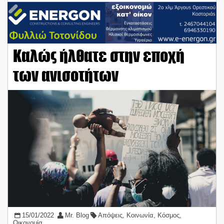
Καλώς ήλθατε στην εποχή
των ανισοτήτων
15/01/2022
Mr. Blog
Απόψεις
,
Κοινωνία
,
Κόσμος
,
Οικονομία