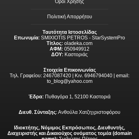
Όροι Χρήσης
Πολιτική Απορρήτου
Ταυτότητα Ιστοσελίδας
Επωνυμία
: SMIXIOTIS PETROS - StarSystemPro
Τίτλος:
oladeka.com
ΑΦΜ:
050949912
ΔΟΥ:
Καστοριάς
Στοιχεία Επικοινωνίας
Τηλ. Γραφείου: 2467087420 | Κιν. 6946794040 | email:
to_blog@yahoo.com
Έδρα:
Πυθαγόρα 1, 52100 Καστοριά
Διευθ. Σύνταξης
: Ανθούλα Χατζηχριστοφόρου
Ιδιοκτήτης, Νόμιμος Εκπρόσωπος, Διευθυντής,
Διαχειριστής και Δικαιούχος ονόματος τομέα (domain
name):
Σμιξιώτης Πέτρος