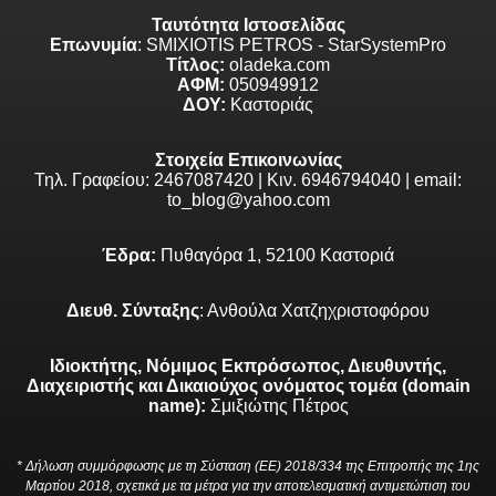
Ταυτότητα Ιστοσελίδας
Επωνυμία
: SMIXIOTIS PETROS - StarSystemPro
Τίτλος:
oladeka.com
ΑΦΜ:
050949912
ΔΟΥ:
Καστοριάς
Στοιχεία Επικοινωνίας
Τηλ. Γραφείου: 2467087420 | Κιν. 6946794040 | email:
to_blog@yahoo.com
Έδρα:
Πυθαγόρα 1, 52100 Καστοριά
Διευθ. Σύνταξης
: Ανθούλα Χατζηχριστοφόρου
Ιδιοκτήτης, Νόμιμος Εκπρόσωπος, Διευθυντής,
Διαχειριστής και Δικαιούχος ονόματος τομέα (domain
name):
Σμιξιώτης Πέτρος
* Δήλωση συμμόρφωσης με τη Σύσταση (ΕΕ) 2018/334 της Επιτροπής της 1ης
Μαρτίου 2018, σχετικά με τα μέτρα για την αποτελεσματική αντιμετώπιση του