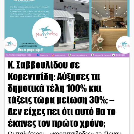
Κ. Σαββουλίδου σε
Κορεντσίδη: Αύξησες τα
δημοτικά τέλη 100% και
τάζεις τώρα μείωση 30%; –
Δεν είχες πει ότι αυτό θα το
έκανες τον πρώτο χρόνο;
Οι παλιότεροι…«κορεντσίδηδες» το έλεγαν