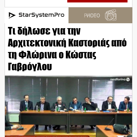
Τι δήλωσε για την
Αρχιτεκτονική Καστοριάς από
τη Φλώρινα ο Κώστας
Γαβρόγλου