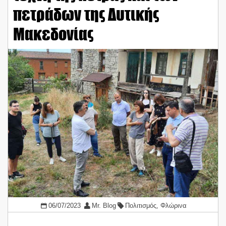
πετράδων της Δυτικής
Μακεδονίας
06/07/2023
Mr. Blog
Πολιτισμός
,
Φλώρινα