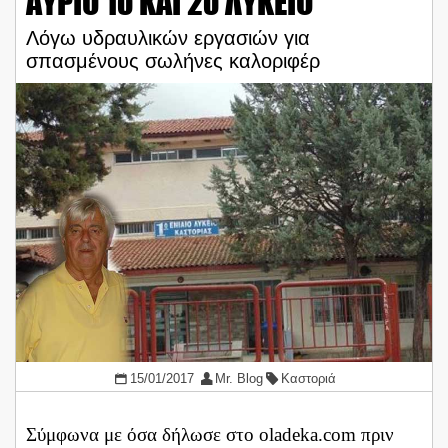
ΑΥΡΙΟ 1ο ΚΑΙ 2ο ΛΥΚΕΙΟ
Λόγω υδραυλικών εργασιών για
σπασμένους σωλήνες καλοριφέρ
15/01/2017
Mr. Blog
Καστοριά
Σύμφωνα με όσα δήλωσε στο oladeka.com πριν