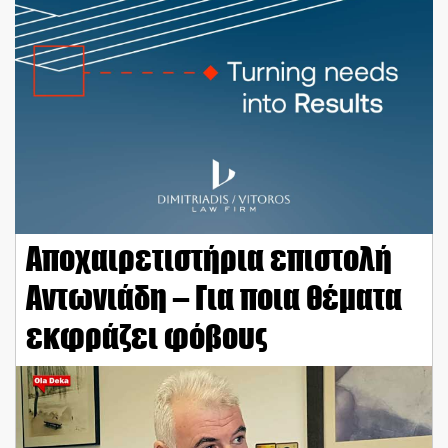
Αποχαιρετιστήρια επιστολή
Αντωνιάδη – Για ποια θέματα
εκφράζει φόβους