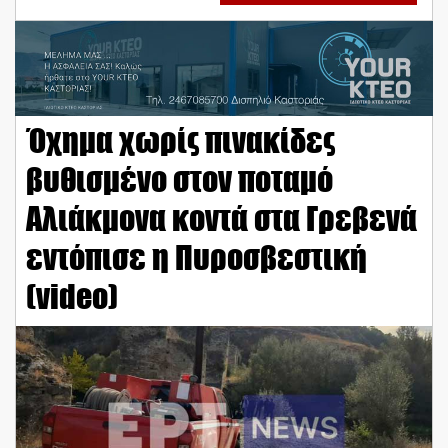
Όχημα χωρίς πινακίδες
βυθισμένο στον ποταμό
Αλιάκμονα κοντά στα Γρεβενά
εντόπισε η Πυροσβεστική
(video)