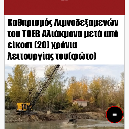
Καθαρισμός Λιμνοδεξαμενών
του ΤΟΕΒ Αλιάκμονα μετά από
είκοσι (20) χρόνια
λειτουργίας του(φώτο)