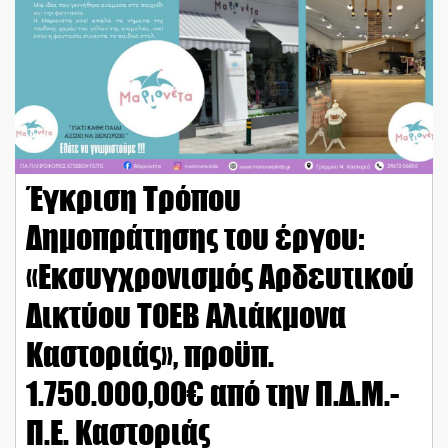
Έγκριση Τρόπου
Δημοπράτησης του έργου:
«Εκσυγχρονισμός Αρδευτικού
Δικτύου ΤΟΕΒ Αλιάκμονα
Καστοριάς», προϋπ.
1.750.000,00€ από την Π.Δ.Μ.-
Π.Ε. Καστοριάς