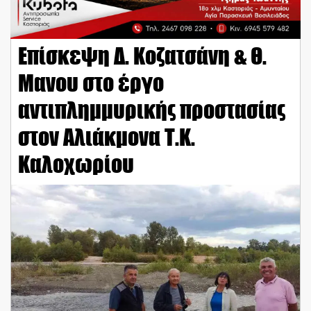
Επίσκεψη Δ. Κοζατσάνη & Θ.
Μανου στο έργο
αντιπλημμυρικής προστασίας
στον Αλιάκμονα Τ.Κ.
Καλοχωρίου