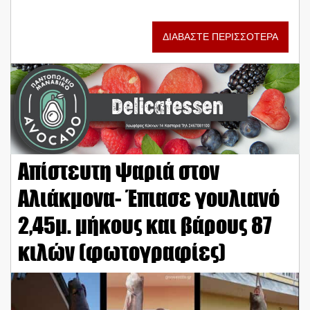
ΔΙΑΒΑΣΤΕ ΠΕΡΙΣΣΟΤΕΡΑ
Απίστευτη ψαριά στον
Αλιάκμονα- Έπιασε γουλιανό
2,45μ. μήκους και βάρους 87
κιλών (φωτογραφίες)