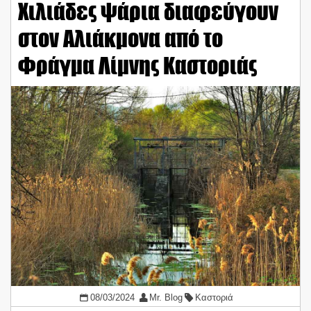
Χιλιάδες ψάρια διαφεύγουν
στον Αλιάκμονα από το
Φράγμα Λίμνης Καστοριάς
08/03/2024
Mr. Blog
Καστοριά