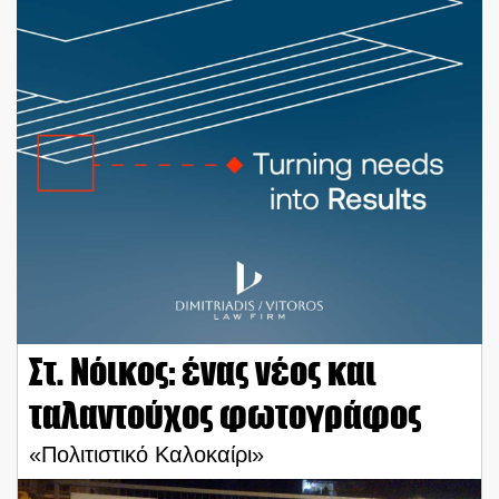
Στ. Νόικος: ένας νέος και
ταλαντούχος φωτογράφος
«Πολιτιστικό Καλοκαίρι»