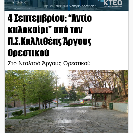
4 Σεπτεμβρίου: “Αντίο
καλοκαίρι” από τον
Π.Σ.Καλλιθέας Άργους
Ορεστικού
Στο Ντολτσό Άργους Ορεστικού