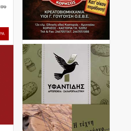
που
ΡΑ