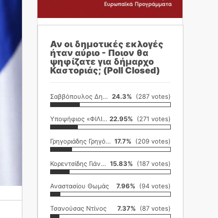
Αν οι δημοτικές εκλογές
ήταν αύριο - Ποιον θα
ψηφίζατε για δήμαρχο
Καστοριάς; (Poll Closed)
Σαββόπουλος Δημήτρης
24.3%
(287 votes)
Υποψήφιος «ΦΙΛΙΚΗ ΕΤΑΙΡΕΙΑ»
22.95%
(271 votes)
Γρηγοριάδης Γρηγόρης
17.7%
(209 votes)
Κορεντσίδης Γιάννης
15.83%
(187 votes)
Αναστασίου Θωμάς
7.96%
(94 votes)
Τσανούσας Ντίνος
7.37%
(87 votes)