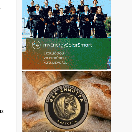
ς
με
ν