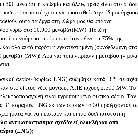
υ 800 μεγαβάτ η καθεμία και άλλες τρεις είναι στο στάδι
 φυσικού αερίου έρχεται να προστεθεί στην ήδη υπάρχου
ρωθούν αυτά τα έργα στη Χώρα μας θα υπάρχει
ρίου γύρω στα 10.000 μεγαβάτ(MW). Ποτέ η
 αυτά τα νούμερα, ακόμα και όταν έδινε το 75% της
ς.Και όλα αυτά παρότι η εγκατεστημένη (συνδεδεμένη στα
0 μεγαβάτ (MW)! Άρα για ποια «πράσινη μετάβαση» μιλά
νται;
σικού αερίου (κυρίως LNG) αυξήθηκε κατά 18% σε σχέσ
ηκαν στο δίκτυο νέες μονάδες ΑΠΕ ισχύος 2.500 MW. Το
 ηλεκτροπαραγωγή είναι υγροποιημένο φυσικό αέριο. Τον
α 31 καραβιές LNG εκ των οποίων τα 30 προέρχονταν α
ειρήματα για να πειστούν και οι πιο δύσπιστοι ότι
η
άδα
αντικαταστάθηκε σχεδόν εξ ολοκλήρου από
αέριο
(
LNG
);