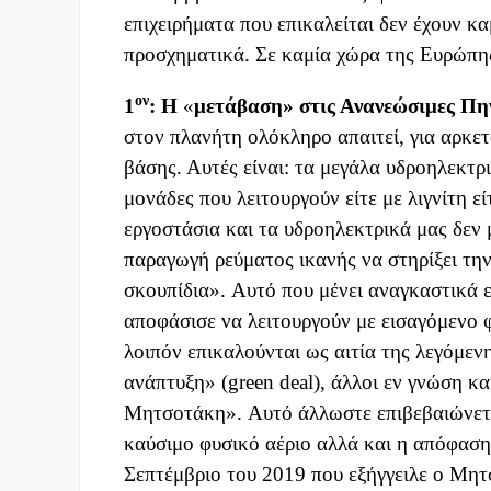
επιχειρήματα που επικαλείται δεν έχουν κ
προσχηματικά. Σε καμία χώρα της Ευρώπης
ον
1
:
Η
«
μετάβαση
»
στις Ανανεώσιμες Πη
στον πλανήτη ολόκληρο απαιτεί, για αρκε
βάσης. Αυτές είναι: τα μεγάλα υδροηλεκτρι
μονάδες που λειτουργούν είτε με λιγνίτη ε
εργοστάσια και τα υδροηλεκτρικά μας δεν 
παραγωγή ρεύματος ικανής να στηρίξει τη
σκουπίδια». Αυτό που μένει αναγκαστικά ε
αποφάσισε να λειτουργούν με εισαγόμενο 
λοιπόν επικαλούνται ως αιτία της λεγόμεν
ανάπτυξη» (green deal), άλλοι εν γνώση κα
Μητσοτάκη». Αυτό άλλωστε επιβεβαιώνετ
καύσιμο φυσικό αέριο αλλά και η απόφαση
Σεπτέμβριο του 2019 που εξήγγειλε ο Μητ