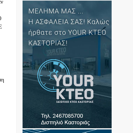
αν
0
Ε
ση