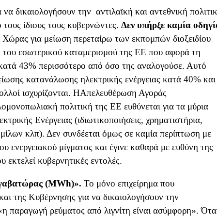
 να δικαιολογήσουν την αντιλαϊκή και αντεθνική πολιτι
 τους ίδιους τους κυβερνώντες.
Δεν υπήρξε καμία
οδηγί
 Χώρας για μείωση περεταίρω των εκπομπών διοξειδίου
α του εσωτερικού καταμερισμού της ΕΕ που αφορά τη
κατά 43% περισσότερο από όσο της αναλογούσε. Αυτό
μείωσης κατανάλωσης ηλεκτρικής ενέργειας κατά 40% και
πολλοί ισχυρίζονται. HΑπελευθέρωση Αγοράς
λομονοπωλιακή πολιτική της ΕΕ ευθύνεται για τα μύρια
εκτρικής Ενέργειας (ιδιωτικοποιήσεις, χρηματιστήρια,
ομίλων κλπ). Δεν συνδέεται όμως σε καμία περίπτωση με
υ ενεργειακού μίγματος και έγινε καθαρά με ευθύνη της
υ εκτελεί κυβερνητικές εντολές.
εγαβατώρας
(
MWh
)
».
Το μόνο επιχείρημα που
και της Κυβέρνησης για να δικαιολογήσουν την
 «η παραγωγή ρεύματος από λιγνίτη είναι ασύμφορη». Ότα