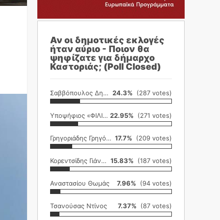
Αν οι δημοτικές εκλογές
ήταν αύριο - Ποιον θα
ψηφίζατε για δήμαρχο
Καστοριάς; (Poll Closed)
Σαββόπουλος Δημήτρης
24.3%
(287 votes)
Υποψήφιος «ΦΙΛΙΚΗ ΕΤΑΙΡΕΙΑ»
22.95%
(271 votes)
Γρηγοριάδης Γρηγόρης
17.7%
(209 votes)
Κορεντσίδης Γιάννης
15.83%
(187 votes)
Αναστασίου Θωμάς
7.96%
(94 votes)
Τσανούσας Ντίνος
7.37%
(87 votes)