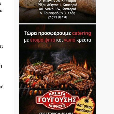
ο
σα
ει
η
πό