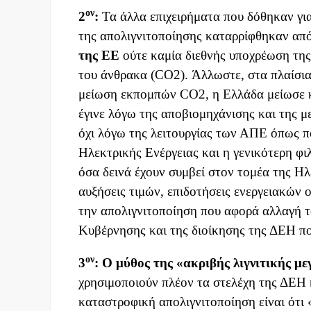
ον
2
:
Τα άλλα επιχειρήματα που δόθηκαν για
της απολιγνιτοποίησης καταρρίφθηκαν από
της ΕΕ
ούτε καμία διεθνής υποχρέωση της
του άνθρακα (CO2). Άλλωστε, στα πλαίσι
μείωση εκπομπών CO2, η Ελλάδα μείωσε 
έγινε λόγω της αποβιομηχάνισης και της 
όχι λόγω της λειτουργίας των ΑΠΕ όπως 
Ηλεκτρικής Ενέργειας και η γενικότερη φι
όσα δεινά έχουν συμβεί στον τομέα της Ηλ
αυξήσεις τιμών, επιδοτήσεις ενεργειακών 
την απολιγνιτοποίηση που αφορά αλλαγή το
Κυβέρνησης και της διοίκησης της ΔΕΗ πο
ον
3
:
Ο μύθος της «ακριβής λιγνιτικής μ
χρησιμοποιούν πλέον τα στελέχη της ΔΕΗ 
καταστροφική απολιγνιτοποίηση είναι ότι