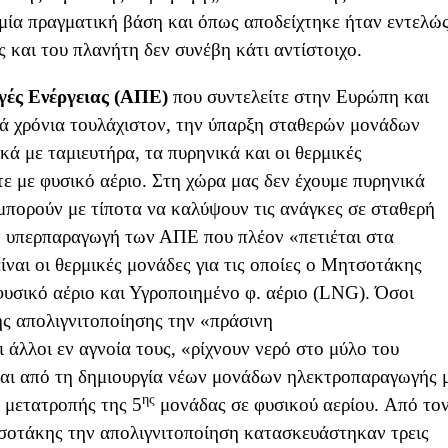
αμία πραγματική βάση και όπως αποδείχτηκε ήταν εντελώ
 και του πλανήτη δεν συνέβη κάτι αντίστοιχο.
γές Ενέργειας
(ΑΠΕ)
που συντελείτε στην Ευρώπη και
τά χρόνια τουλάχιστον, την ύπαρξη σταθερών μονάδων
κά με ταμιευτήρα, τα πυρηνικά και οι θερμικές
ίτε με φυσικό αέριο. Στη χώρα μας δεν έχουμε πυρηνικά
μπορούν με τίποτα να καλύψουν τις ανάγκες σε σταθερή
ν υπερπαραγωγή των ΑΠΕ που πλέον «πετιέται στα
ίναι οι θερμικές μονάδες για τις οποίες ο Μητσοτάκης
φυσικό αέριο και Υγροποιημένο φ. αέριο (LNG). Όσοι
ης απολιγνιτοποίησης την «πράσινη
ι άλλοι εν αγνοία τους, «ρίχνουν νερό στο μύλο του
αι από τη δημιουργία νέων μονάδων ηλεκτροπαραγωγής 
ης
 μετατροπής της 5
μονάδας σε φυσικού αερίου. Από το
σοτάκης την απολιγνιτοποίηση κατασκευάστηκαν τρεις