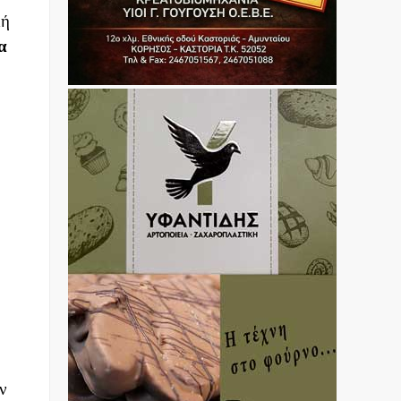
κή
α
ν