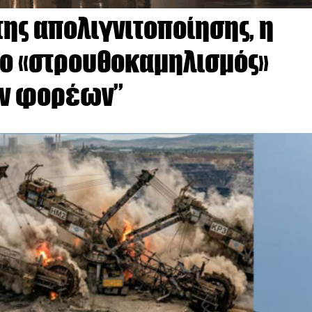
της απολιγνιτοποίησης, η
 ο «στρουθοκαμηλισμός»
ών φορέων”