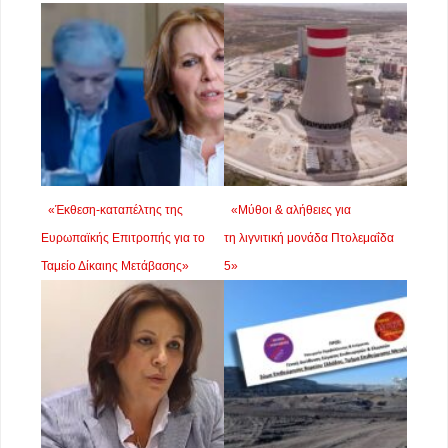
«Έκθεση-καταπέλτης της
«Μύθοι & αλήθειες για
Ευρωπαϊκής Επιτροπής για το
τη λιγνιτική μονάδα Πτολεμαΐδα
Ταμείο Δίκαιης Μετάβασης»
5»