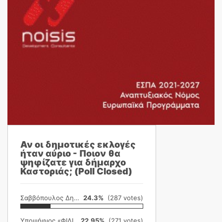
Αν οι δημοτικές εκλογές
ήταν αύριο - Ποιον θα
ψηφίζατε για δήμαρχο
Καστοριάς; (Poll Closed)
Σαββόπουλος Δημήτρης
24.3%
(287 votes)
Υποψήφιος «ΦΙΛΙΚΗ ΕΤΑΙΡΕΙΑ»
22.95%
(271 votes)