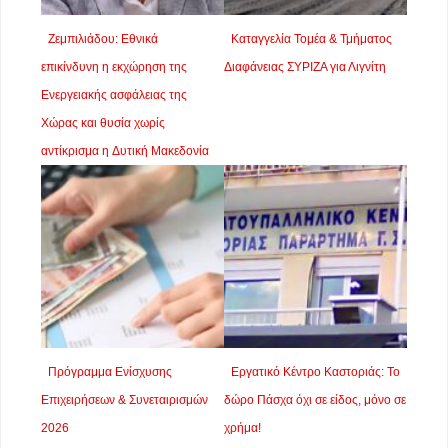
Ζεμπιλιάδου: Εθνικά
Καταγγελία Τομέα & Τμήματος
επικίνδυνη η εκχώρηση της
Διαφάνειας ΣΥΡΙΖΑ για Λιγνίτη
Ενεργειακής ασφάλειας της
Χώρας και θυσία χωρίς
αντίκρισμα η Δυτική Μακεδονία
Πρόγραμμα Ενίσχυσης
Εργατικό Κέντρο Καστοριάς: Το
Επιχειρήσεων & Συνεταιρισμών
δώρο Πάσχα όχι σε είδος, μόνο σε
2026
χρήμα!