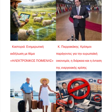
Καστοριά: Ενημερωτική
Κ. Πιερρακάκης: Κρίσιμοι
εκδήλωση με θέμα
παράγοντες για την ευρωπαϊκή
«ΗΛΕΚΤΡΟΝΙΚΟΣ ΠΟΙΜΕΝΑΣ»
οικονομία, η διάρκεια και η ένταση
της ενεργειακής κρίσης