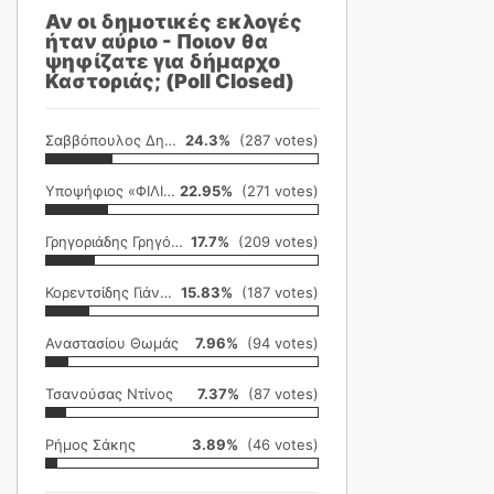
Αν οι δημοτικές εκλογές
ήταν αύριο - Ποιον θα
ψηφίζατε για δήμαρχο
Καστοριάς; (Poll Closed)
Σαββόπουλος Δημήτρης
24.3%
(287 votes)
Υποψήφιος «ΦΙΛΙΚΗ ΕΤΑΙΡΕΙΑ»
22.95%
(271 votes)
Γρηγοριάδης Γρηγόρης
17.7%
(209 votes)
Κορεντσίδης Γιάννης
15.83%
(187 votes)
Αναστασίου Θωμάς
7.96%
(94 votes)
Τσανούσας Ντίνος
7.37%
(87 votes)
Ρήμος Σάκης
3.89%
(46 votes)