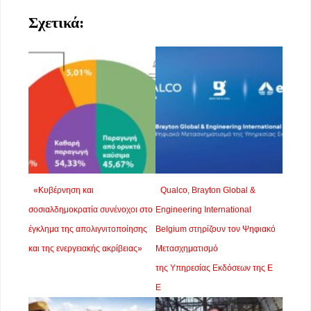
Σχετικά:
«Κυβέρνηση και
Qualco, Brayton Global &
σοσιαλδημοκρατία συνένοχοι στο
Engineering International
έγκλημα της απολιγνιτοποίησης
Belgium στηρίζουν τον Ψηφιακό
και της ενεργειακής ακρίβειας»
Μετασχηματισμό
της Υπηρεσίας Εκδόσεων της Ε
Ε