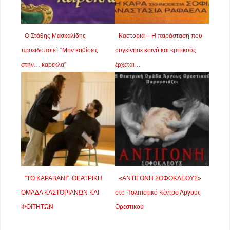
Ο Στάθης Μασκαλίδης
Καστοριά – Η παράσταση που
προειδοποιεί: “Μην καθίσεις
συγκίνησε κοινό και κριτικούς
στην… καρέκλα”
έρχεται…
”ΤΟ ΚΑΡΑΒΑΝΙ”: ΘΕΑΤΡΙΚΗ
«ΑΝΤΙΓΟΝΗ ΣΟΦΟΚΛΕΟΥΣ»
ΟΜΑΔΑ ΚΑΣΤΟΡΙΑΝΩΝ ΚΑΙ
στο Πολιτιστικό Κέντρο Άργους
ΦΟΙΤΗΤΩΝ
Ορεστικού