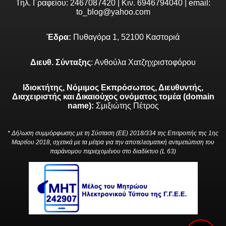
Τηλ. Γραφείου: 2467087420 | Κιν. 6946794040 | email:
to_blog@yahoo.com
Έδρα:
Πυθαγόρα 1, 52100 Καστοριά
Διευθ. Σύνταξης
: Ανθούλα Χατζηχριστοφόρου
Ιδιοκτήτης, Νόμιμος Εκπρόσωπος, Διευθυντής,
Διαχειριστής και Δικαιούχος ονόματος τομέα (domain
name):
Σμιξιώτης Πέτρος
* Δήλωση συμμόρφωσης με τη Σύσταση (ΕΕ) 2018/334 της Επιτροπής της 1ης
Μαρτίου 2018, σχετικά με τα μέτρα για την αποτελεσματική αντιμετώπιση του
παράνομου περιεχομένου στο διαδίκτυο (L 63)