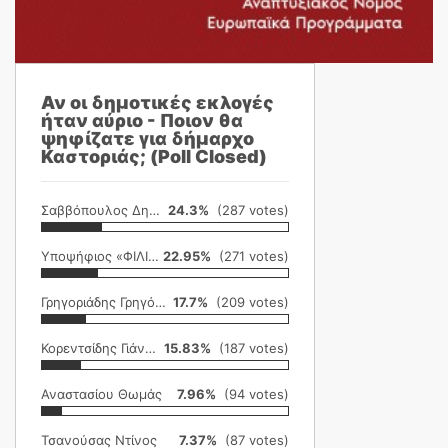
Αν οι δημοτικές εκλογές
ήταν αύριο - Ποιον θα
ψηφίζατε για δήμαρχο
Καστοριάς; (Poll Closed)
Σαββόπουλος Δημήτρης
24.3%
(287 votes)
Υποψήφιος «ΦΙΛΙΚΗ ΕΤΑΙΡΕΙΑ»
22.95%
(271 votes)
Γρηγοριάδης Γρηγόρης
17.7%
(209 votes)
Κορεντσίδης Γιάννης
15.83%
(187 votes)
Αναστασίου Θωμάς
7.96%
(94 votes)
Τσανούσας Ντίνος
7.37%
(87 votes)