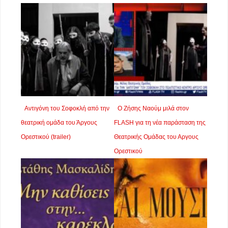
Αντιγόνη του Σοφοκλή από την
Ο Ζήσης Ναούμ μιλά στον
θεατρική ομάδα του Άργους
FLASH για τη νέα παράσταση της
Ορεστικού (trailer)
Θεατρικής Ομάδας του Αργους
Ορεστικού