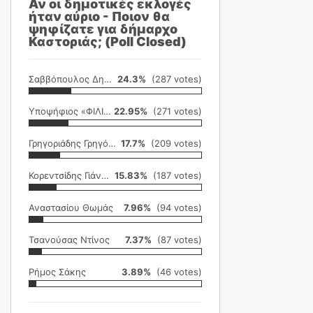
Αν οι δημοτικές εκλογές
ήταν αύριο - Ποιον θα
ψηφίζατε για δήμαρχο
Καστοριάς; (Poll Closed)
Σαββόπουλος Δημήτρης
24.3%
(287 votes)
Υποψήφιος «ΦΙΛΙΚΗ ΕΤΑΙΡΕΙΑ»
22.95%
(271 votes)
Γρηγοριάδης Γρηγόρης
17.7%
(209 votes)
Κορεντσίδης Γιάννης
15.83%
(187 votes)
Αναστασίου Θωμάς
7.96%
(94 votes)
Τσανούσας Ντίνος
7.37%
(87 votes)
Ρήμος Σάκης
3.89%
(46 votes)