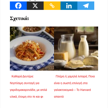
Σχετικά:
Καθαρά Δευτέρα:
Πλήρη ή χαμηλά λιπαρά; Ποια
Νηστίσιμη συνταγή για
είναι η σωστή επιλογή στα
γαριδομακαρονάδα, με απλά
γαλακτοκομικά – Το Harvard
υλικά, έτοιμη στο πι και φι
απαντά