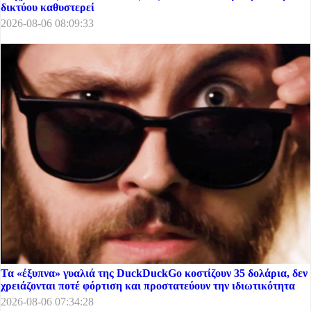
δικτύου καθυστερεί
2026-08-06 08:09:33
Τα «έξυπνα» γυαλιά της DuckDuckGo κοστίζουν 35 δολάρια, δεν
χρειάζονται ποτέ φόρτιση και προστατεύουν την ιδιωτικότητα
2026-08-06 07:34:28