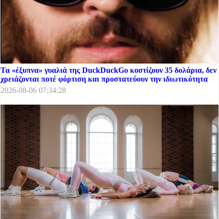
Τα «έξυπνα» γυαλιά της DuckDuckGo κοστίζουν 35 δολάρια, δεν
χρειάζονται ποτέ φόρτιση και προστατεύουν την ιδιωτικότητα
2026-08-06 07:34:28