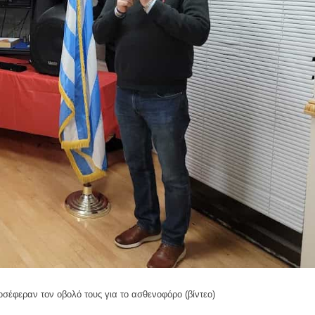
οσέφεραν τον οβολό τους για το ασθενοφόρο (βίντεο)