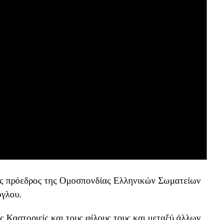
ος πρόεδρος της Ομοσπονδίας Ελληνικών Σωματείων
γλου.
 Καστοριείς και τους φίλους τους και μεταξύ άλλων