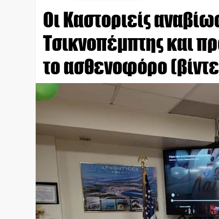
Οι Καστοριείς αναβίωσ
Τσικνοπέμπτης και πρ
το ασθενοφόρο (βίντε