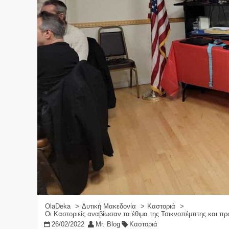
OlaDeka
Δυτική Μακεδονία
Καστοριά
Οι Καστοριείς αναβίωσαν τα έθιμα της Τσικνοπέμπτης και πρ
26/02/2022
Mr. Blog
Καστοριά