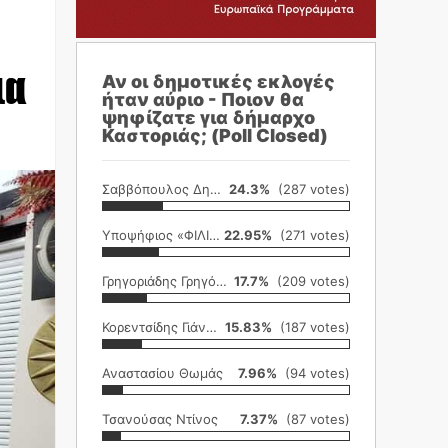
ια
Αν οι δημοτικές εκλογές
ήταν αύριο - Ποιον θα
ψηφίζατε για δήμαρχο
Καστοριάς; (Poll Closed)
Σαββόπουλος Δημήτρης
24.3%
(287 votes)
Υποψήφιος «ΦΙΛΙΚΗ ΕΤΑΙΡΕΙΑ»
22.95%
(271 votes)
Γρηγοριάδης Γρηγόρης
17.7%
(209 votes)
Κορεντσίδης Γιάννης
15.83%
(187 votes)
Αναστασίου Θωμάς
7.96%
(94 votes)
Τσανούσας Ντίνος
7.37%
(87 votes)