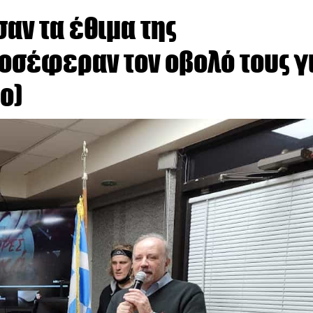
αν τα έθιμα της
οσέφεραν τον οβολό τους γ
ο)