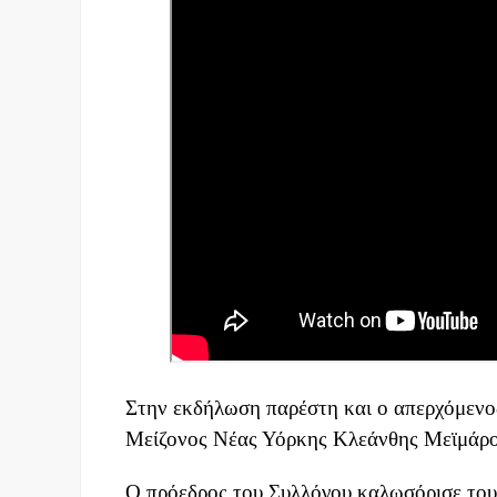
Στην εκδήλωση παρέστη και ο απερχόμεν
Μείζονος Νέας Υόρκης Κλεάνθης Μεϊμάρο
Ο πρόεδρος του Συλλόγου καλωσόρισε τους