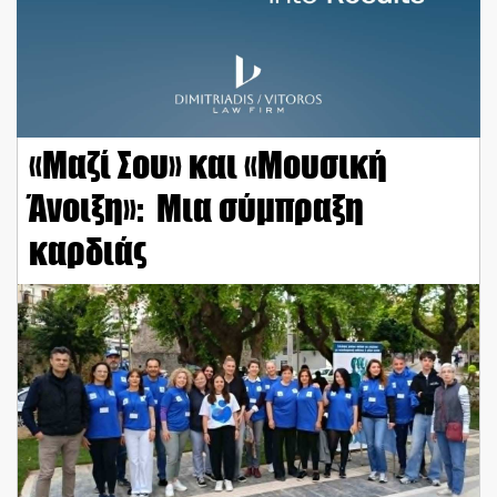
«Μαζί Σου» και «Μουσική
Άνοιξη»: Μια σύμπραξη
καρδιάς