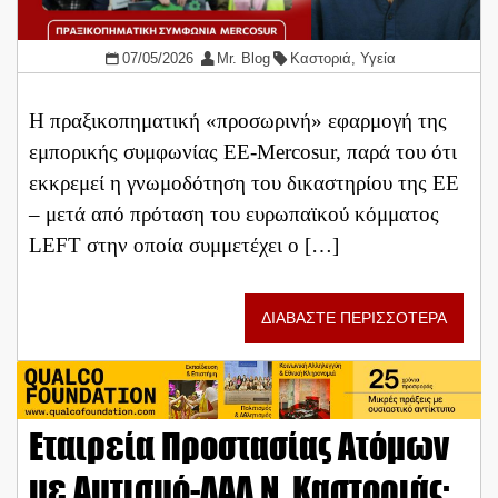
07/05/2026
Mr. Blog
Καστοριά
,
Υγεία
Η πραξικοπηματική «προσωρινή» εφαρμογή της
εμπορικής συμφωνίας ΕΕ-Mercosur, παρά του ότι
εκκρεμεί η γνωμοδότηση του δικαστηρίου της ΕΕ
– μετά από πρόταση του ευρωπαϊκού κόμματος
LEFT στην οποία συμμετέχει ο […]
ΔΙΑΒΑΣΤΕ ΠΕΡΙΣΣΟΤΕΡΑ
Εταιρεία Προστασίας Ατόμων
με Αυτισμό-ΔΑΔ Ν. Καστοριάς: