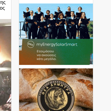
σης
ος