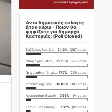
Αν οι δημοτικές εκλογές
ήταν αύριο - Ποιον θα
ψηφίζατε για δήμαρχο
Καστοριάς; (Poll Closed)
Σαββόπουλος Δημήτρης
24.3%
(287 votes)
Υποψήφιος «ΦΙΛΙΚΗ ΕΤΑΙΡΕΙΑ»
22.95%
(271 votes)
Γρηγοριάδης Γρηγόρης
17.7%
(209 votes)
Κορεντσίδης Γιάννης
15.83%
(187 votes)
Αναστασίου Θωμάς
7.96%
(94 votes)
Τσανούσας Ντίνος
7.37%
(87 votes)