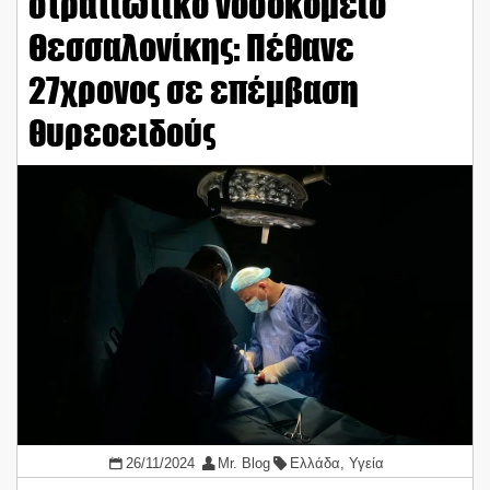
στρατιωτικό νοσοκομείο
Θεσσαλονίκης: Πέθανε
27χρονος σε επέμβαση
θυρεοειδούς
26/11/2024
Mr. Blog
Ελλάδα
,
Υγεία