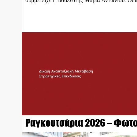
συμμετείχε η Βουλευτής Μαρία Αντωνίου. Όπ
Ραγκουτσάρια 2026 – Φωτο