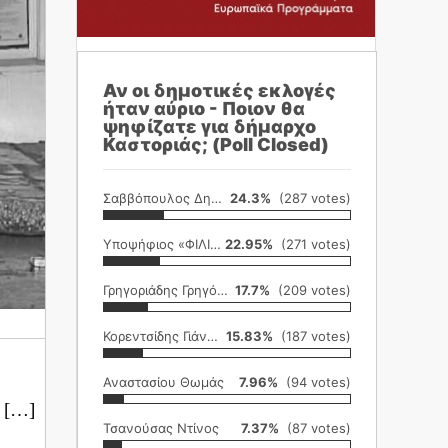
Αν οι δημοτικές εκλογές
ήταν αύριο - Ποιον θα
ψηφίζατε για δήμαρχο
Καστοριάς; (Poll Closed)
Σαββόπουλος Δημήτρης
24.3%
(287 votes)
Υποψήφιος «ΦΙΛΙΚΗ ΕΤΑΙΡΕΙΑ»
22.95%
(271 votes)
Γρηγοριάδης Γρηγόρης
17.7%
(209 votes)
Κορεντσίδης Γιάννης
15.83%
(187 votes)
Αναστασίου Θωμάς
7.96%
(94 votes)
ε […]
Τσανούσας Ντίνος
7.37%
(87 votes)