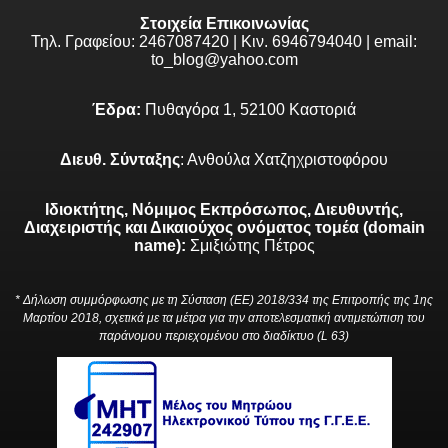
Στοιχεία Επικοινωνίας
Τηλ. Γραφείου: 2467087420 | Κιν. 6946794040 | email:
to_blog@yahoo.com
Έδρα:
Πυθαγόρα 1, 52100 Καστοριά
Διευθ. Σύνταξης
: Ανθούλα Χατζηχριστοφόρου
Ιδιοκτήτης, Νόμιμος Εκπρόσωπος, Διευθυντής,
Διαχειριστής και Δικαιούχος ονόματος τομέα (domain
name):
Σμιξιώτης Πέτρος
* Δήλωση συμμόρφωσης με τη Σύσταση (ΕΕ) 2018/334 της Επιτροπής της 1ης
Μαρτίου 2018, σχετικά με τα μέτρα για την αποτελεσματική αντιμετώπιση του
παράνομου περιεχομένου στο διαδίκτυο (L 63)