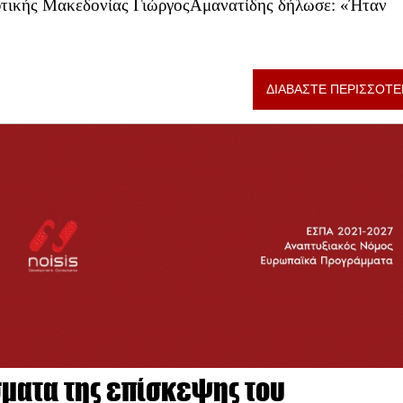
Δυτικής Μακεδονίας ΓιώργοςΑμανατίδης δήλωσε: «Ήταν
ΔΙΑΒΑΣΤΕ ΠΕΡΙΣΣΟΤΕ
σματα της επίσκεψης του