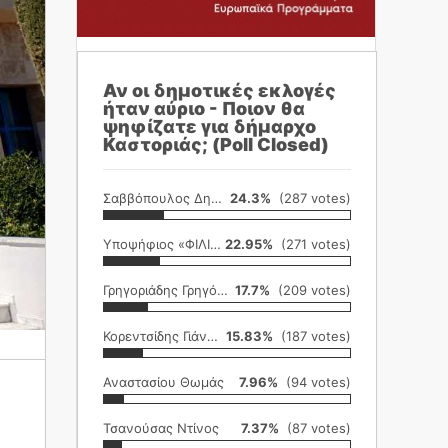
Αν οι δημοτικές εκλογές
ήταν αύριο - Ποιον θα
ψηφίζατε για δήμαρχο
Καστοριάς; (Poll Closed)
Σαββόπουλος Δημήτρης
24.3%
(287 votes)
Υποψήφιος «ΦΙΛΙΚΗ ΕΤΑΙΡΕΙΑ»
22.95%
(271 votes)
Γρηγοριάδης Γρηγόρης
17.7%
(209 votes)
Κορεντσίδης Γιάννης
15.83%
(187 votes)
Αναστασίου Θωμάς
7.96%
(94 votes)
Τσανούσας Ντίνος
7.37%
(87 votes)