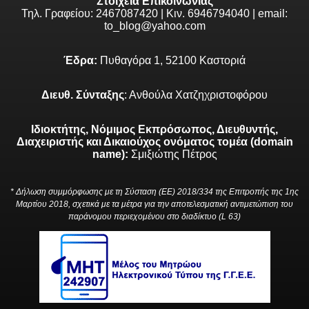
Στοιχεία Επικοινωνίας
Τηλ. Γραφείου: 2467087420 | Κιν. 6946794040 | email:
to_blog@yahoo.com
Έδρα:
Πυθαγόρα 1, 52100 Καστοριά
Διευθ. Σύνταξης
: Ανθούλα Χατζηχριστοφόρου
Ιδιοκτήτης, Νόμιμος Εκπρόσωπος, Διευθυντής,
Διαχειριστής και Δικαιούχος ονόματος τομέα (domain
name):
Σμιξιώτης Πέτρος
* Δήλωση συμμόρφωσης με τη Σύσταση (ΕΕ) 2018/334 της Επιτροπής της 1ης
Μαρτίου 2018, σχετικά με τα μέτρα για την αποτελεσματική αντιμετώπιση του
παράνομου περιεχομένου στο διαδίκτυο (L 63)