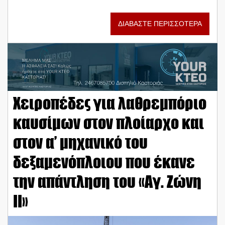
ΔΙΑΒΑΣΤΕ ΠΕΡΙΣΣΟΤΕΡΑ
Χειροπέδες για λαθρεμπόριο
καυσίμων στον πλοίαρχο και
στον α’ μηχανικό του
δεξαμενόπλοιου που έκανε
την απάντληση του «Αγ. Ζώνη
ΙΙ»