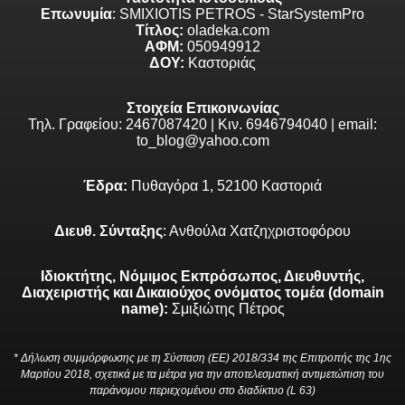
Επωνυμία
: SMIXIOTIS PETROS - StarSystemPro
Τίτλος:
oladeka.com
ΑΦΜ:
050949912
ΔΟΥ:
Καστοριάς
Στοιχεία Επικοινωνίας
Τηλ. Γραφείου: 2467087420 | Κιν. 6946794040 | email:
to_blog@yahoo.com
Έδρα:
Πυθαγόρα 1, 52100 Καστοριά
Διευθ. Σύνταξης
: Ανθούλα Χατζηχριστοφόρου
Ιδιοκτήτης, Νόμιμος Εκπρόσωπος, Διευθυντής,
Διαχειριστής και Δικαιούχος ονόματος τομέα (domain
name):
Σμιξιώτης Πέτρος
* Δήλωση συμμόρφωσης με τη Σύσταση (ΕΕ) 2018/334 της Επιτροπής της 1ης
Μαρτίου 2018, σχετικά με τα μέτρα για την αποτελεσματική αντιμετώπιση του
παράνομου περιεχομένου στο διαδίκτυο (L 63)