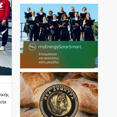
ικής
εία