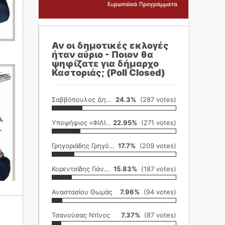
Αν οι δημοτικές εκλογές
ήταν αύριο - Ποιον θα
ψηφίζατε για δήμαρχο
Καστοριάς; (Poll Closed)
Σαββόπουλος Δημήτρης
24.3%
(287 votes)
Υποψήφιος «ΦΙΛΙΚΗ ΕΤΑΙΡΕΙΑ»
22.95%
(271 votes)
Γρηγοριάδης Γρηγόρης
17.7%
(209 votes)
Κορεντσίδης Γιάννης
15.83%
(187 votes)
Αναστασίου Θωμάς
7.96%
(94 votes)
Τσανούσας Ντίνος
7.37%
(87 votes)