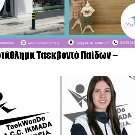
ωτάθλημα Ταεκβοντό Παίδων –