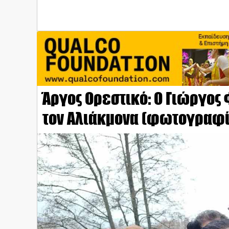
Άργος Ορεστικό: Ο Γιώργος
τον Αλιάκμονα (φωτογραφί