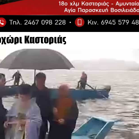
οχώρι Καστοριάς