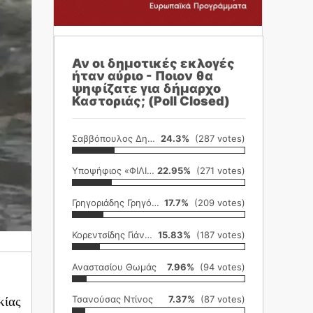
Αν οι δημοτικές εκλογές
ήταν αύριο - Ποιον θα
ψηφίζατε για δήμαρχο
Καστοριάς; (Poll Closed)
Σαββόπουλος Δημήτρης
24.3%
(287 votes)
Υποψήφιος «ΦΙΛΙΚΗ ΕΤΑΙΡΕΙΑ»
22.95%
(271 votes)
Γρηγοριάδης Γρηγόρης
17.7%
(209 votes)
Κορεντσίδης Γιάννης
15.83%
(187 votes)
Αναστασίου Θωμάς
7.96%
(94 votes)
Τσανούσας Ντίνος
7.37%
(87 votes)
κίας