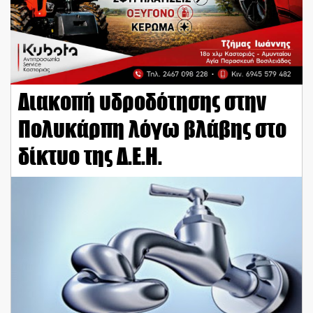
Διακοπή υδροδότησης στην
Πολυκάρπη λόγω βλάβης στο
δίκτυο της Δ.Ε.Η.