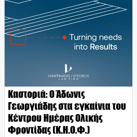
Καστοριά: Ο Άδωνις
Γεωργιάδης στα εγκαίνια του
Κέντρου Ημέρας Ολικής
Φροντίδας (Κ.Η.Ο.Φ.)