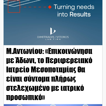
Μ.Αντωνίου: «Επικοινώνησα
με Άδωνι, το Περιφερειακό
Ιατρείο Μεσοποταμίας θα
είναι σύντομα πλήρως
στελεχωμένο με ιατρικό
προσωπικό»