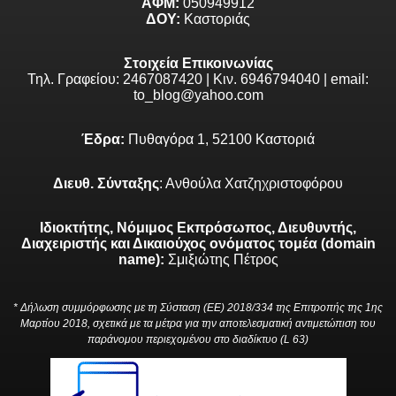
ΑΦΜ:
050949912
ΔΟΥ:
Καστοριάς
Στοιχεία Επικοινωνίας
Τηλ. Γραφείου: 2467087420 | Κιν. 6946794040 | email:
to_blog@yahoo.com
Έδρα:
Πυθαγόρα 1, 52100 Καστοριά
Διευθ. Σύνταξης
: Ανθούλα Χατζηχριστοφόρου
Ιδιοκτήτης, Νόμιμος Εκπρόσωπος, Διευθυντής,
Διαχειριστής και Δικαιούχος ονόματος τομέα (domain
name):
Σμιξιώτης Πέτρος
* Δήλωση συμμόρφωσης με τη Σύσταση (ΕΕ) 2018/334 της Επιτροπής της 1ης
Μαρτίου 2018, σχετικά με τα μέτρα για την αποτελεσματική αντιμετώπιση του
παράνομου περιεχομένου στο διαδίκτυο (L 63)